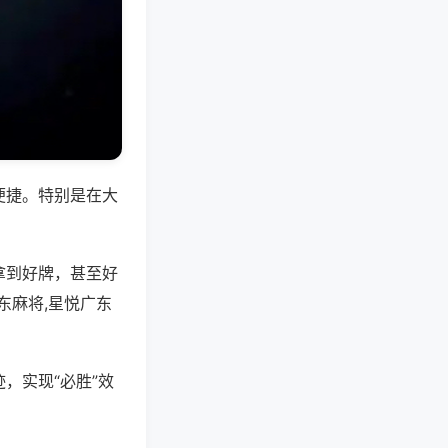
便捷。特别是在大
拿到好牌，甚至好
东麻将,星悦广东
，实现“必胜”效
。