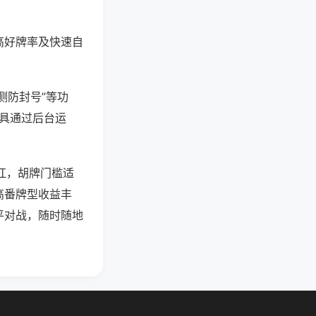
高好牌率及快速自
测防封号”等功
工具通过后台运
碰杠，胡牌门槛适
高番牌型收益丰
平对战，随时随地