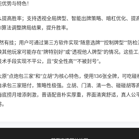
能优势与特色！
么提高胜率；支持透视全局牌型、智能出牌策略、暗杠优化、提
AI算法调整牌局结果，提升胜率。
果然有挂；用户可通过第三方软件实现“随意选牌”“控制牌型”“防检
其他玩家可能存在“牌特别好”或“透视他人牌型”的情况。这些
术手段实现不平公，且“安全性高”“不被封号”。
原“点炮包三家”和“立胡”为核心特色，使用136张全牌，可吃
自承包三家赔付，策略性极强。立胡、门清、清一色、碰碰胡等
海底捞月增添刺激，晋语配音朴实厚重，界面清爽舒适，真人公
将。