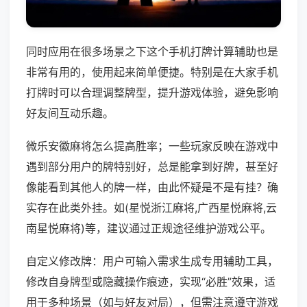
同时应用在很多场景之下这个手机打牌计算辅助也是
非常有用的，使用起来简单便捷。特别是在大家手机
打牌时可以合理调整牌型，提升游戏体验，避免影响
好友间互动乐趣。
微乐安徽麻将怎么提高胜率；一些玩家反映在游戏中
遇到部分用户的牌特别好，总是能拿到好牌，甚至好
像能看到其他人的牌一样，由此怀疑是不是有挂？确
实存在此类外挂。如(星悦浙江麻将,广西星悦麻将,云
南星悦麻将)等，建议通过正规途径维护游戏公平。
自定义修改牌：用户可输入需求生成专用辅助工具，
修改自身牌型或隐藏操作痕迹，实现“必胜”效果，适
用于多种场景（如与好友对局），但需注意遵守游戏