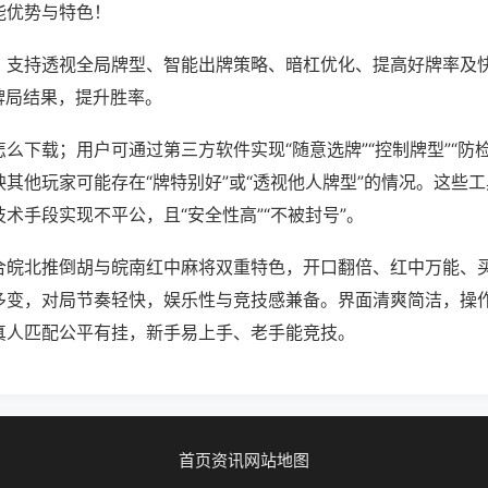
能优势与特色！
；支持透视全局牌型、智能出牌策略、暗杠优化、提高好牌率及
牌局结果，提升胜率。
么下载；用户可通过第三方软件实现“随意选牌”“控制牌型”“防
其他玩家可能存在“牌特别好”或“透视他人牌型”的情况。这些
术手段实现不平公，且“安全性高”“不被封号”。
合皖北推倒胡与皖南红中麻将双重特色，开口翻倍、红中万能、
多变，对局节奏轻快，娱乐性与竞技感兼备。界面清爽简洁，操
真人匹配公平有挂，新手易上手、老手能竞技。
首页
资讯
网站地图