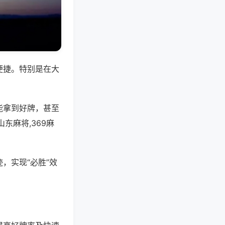
便捷。特别是在大
能拿到好牌，甚至
东麻将,369麻
，实现“必胜”效
。