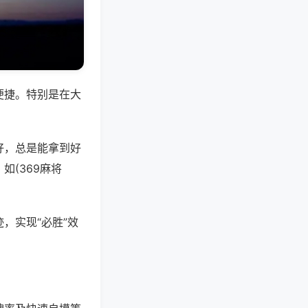
便捷。特别是在大
好，总是能拿到好
(369麻将
，实现“必胜”效
。