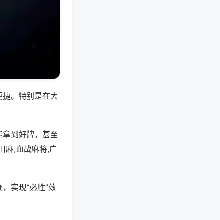
便捷。特别是在大
能拿到好牌，甚至
麻,血战麻将,广
，实现“必胜”效
。