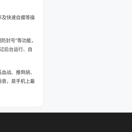
率及快速自摸等操
测防封号”等功能，
通过后台运行、自
盖血战、推倒胡、
语音，是手机上最