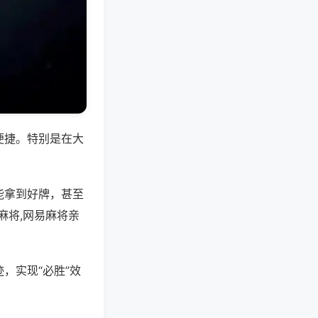
便捷。特别是在大
能拿到好牌，甚至
麻将,网易麻将亲
，实现“必胜”效
。