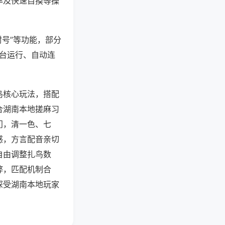
率及快速自摸等操
封号”等功能，部分
后台运行、自动连
鸟核心玩法，搭配
合湖南本地搓麻习
门，清一色、七
感，方言配音亲切
自由调整扎鸟数
弊，匹配机制合
深受湖南本地玩家