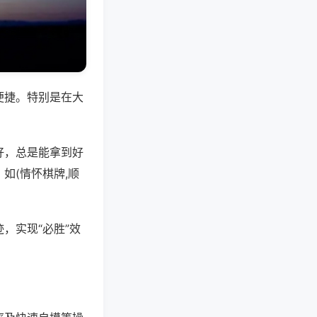
便捷。特别是在大
好，总是能拿到好
如(情怀棋牌,顺
，实现“必胜”效
。