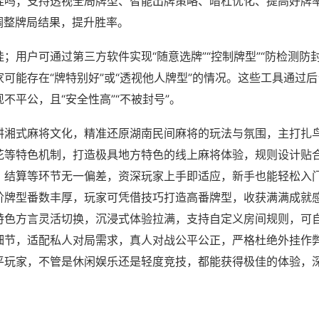
挂吗；支持透视全局牌型、智能出牌策略、暗杠优化、提高好牌
调整牌局结果，提升胜率。
；用户可通过第三方软件实现“随意选牌”“控制牌型”“防检测防
可能存在“牌特别好”或“透视他人牌型”的情况。这些工具通过
不平公，且“安全性高”“不被封号”。
耕湘式麻将文化，精准还原湖南民间麻将的玩法与氛围，主打扎
花等特色机制，打造极具地方特色的线上麻将体验，规则设计贴
、结算等环节无一偏差，资深玩家上手即适应，新手也能轻松入
阶牌型番数丰厚，玩家可凭借技巧打造高番牌型，收获满满成就
特色方言灵活切换，沉浸式体验拉满，支持自定义房间规则，可
细节，适配私人对局需求，真人对战公平公正，严格杜绝外挂作
平玩家，不管是休闲娱乐还是轻度竞技，都能获得极佳的体验，