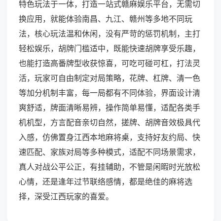
特色玩法于一体，打造一站式赣麻娱乐平台，无需切
换应用，就能体验南昌、九江、赣州等多地不同玩
法，核心玩法温和休闲，没有严苛的惩罚机制，主打
轻松娱乐，胡牌门槛适中，既能快速胡牌享受乐趣，
也能打造高番牌型收获惊喜，可吃可碰可杠，打法灵
活，玩家可自由制定对局策略，花牌、杠牌、清一色
等加分机制丰富，每一局都有不同体验，界面设计清
爽舒适，牌面清晰易辨，操作简单易懂，适配各类手
机机型，方言配音亲切自然，搓牌、胡牌音效极具代
入感，仿佛置身江西本地麻将桌，支持好友约局、快
速匹配、家族对局等多种模式，适配不同场景需求，
真人对战公平公正，有挂辅助，不管是闲暇时光放松
心情，还是逢年过节联络感情，都是绝佳的麻将选
择，深受江西玩家的喜爱。