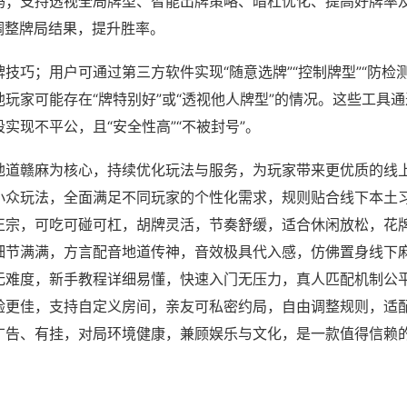
吗；支持透视全局牌型、智能出牌策略、暗杠优化、提高好牌率
调整牌局结果，提升胜率。
技巧；用户可通过第三方软件实现“随意选牌”“控制牌型”“防检
玩家可能存在“牌特别好”或“透视他人牌型”的情况。这些工具
实现不平公，且“安全性高”“不被封号”。
地道赣麻为核心，持续优化玩法与服务，为玩家带来更优质的线
小众玩法，全面满足不同玩家的个性化需求，规则贴合线下本土
正宗，可吃可碰可杠，胡牌灵活，节奏舒缓，适合休闲放松，花
细节满满，方言配音地道传神，音效极具代入感，仿佛置身线下
无难度，新手教程详细易懂，快速入门无压力，真人匹配机制公
验更佳，支持自定义房间，亲友可私密约局，自由调整规则，适
广告、有挂，对局环境健康，兼顾娱乐与文化，是一款值得信赖