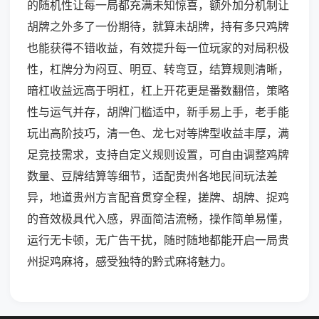
的随机性让每一局都充满未知惊喜，额外加分机制让
胡牌之外多了一份期待，就算未胡牌，持有多只鸡牌
也能获得不错收益，有效提升每一位玩家的对局积极
性，杠牌分为闷豆、明豆、转弯豆，结算规则清晰，
暗杠收益远高于明杠，杠上开花更是番数翻倍，策略
性与运气并存，胡牌门槛适中，新手易上手，老手能
玩出高阶技巧，清一色、龙七对等牌型收益丰厚，满
足竞技需求，支持自定义规则设置，可自由调整鸡牌
数量、豆牌结算等细节，适配贵州各地民间玩法差
异，地道贵州方言配音贯穿全程，搓牌、胡牌、捉鸡
的音效极具代入感，界面简洁流畅，操作简单易懂，
运行无卡顿，无广告干扰，随时随地都能开启一局贵
州捉鸡麻将，感受独特的黔式麻将魅力。