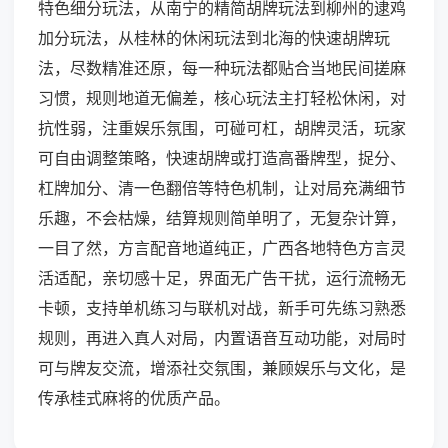
特色细分玩法，从南宁的精简胡牌玩法到柳州的逮鸡
加分玩法，从桂林的休闲玩法到北海的快速胡牌玩
法，尽数精准还原，每一种玩法都贴合当地民间搓麻
习惯，规则地道无偏差，核心玩法主打轻松休闲，对
抗性弱，注重娱乐氛围，可碰可杠，胡牌灵活，玩家
可自由调整策略，快速胡牌或打造高番牌型，捉分、
杠牌加分、清一色翻倍等特色机制，让对局充满细节
乐趣，不会枯燥，结算规则简单明了，无复杂计算，
一目了然，方言配音地道纯正，广西各地特色方言灵
活适配，亲切感十足，界面无广告干扰，运行流畅无
卡顿，支持单机练习与联机对战，新手可先练习熟悉
规则，再进入真人对局，内置语音互动功能，对局时
可与牌友交流，增添社交氛围，兼顾娱乐与文化，是
传承桂式麻将的优质产品。