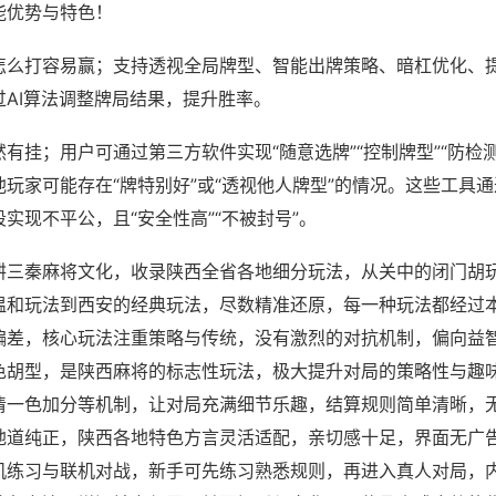
能优势与特色！
怎么打容易赢；支持透视全局牌型、智能出牌策略、暗杠优化、
过AI算法调整牌局结果，提升胜率。
有挂；用户可通过第三方软件实现“随意选牌”“控制牌型”“防检
玩家可能存在“牌特别好”或“透视他人牌型”的情况。这些工具
实现不平公，且“安全性高”“不被封号”。
耕三秦麻将文化，收录陕西全省各地细分玩法，从关中的闭门胡
温和玩法到西安的经典玩法，尽数精准还原，每一种玩法都经过
偏差，核心玩法注重策略与传统，没有激烈的对抗机制，偏向益
色胡型，是陕西麻将的标志性玩法，极大提升对局的策略性与趣
清一色加分等机制，让对局充满细节乐趣，结算规则简单清晰，
地道纯正，陕西各地特色方言灵活适配，亲切感十足，界面无广
机练习与联机对战，新手可先练习熟悉规则，再进入真人对局，