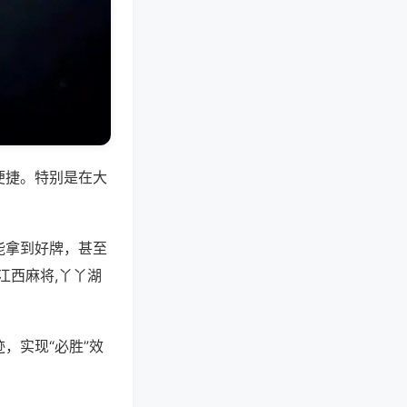
便捷。特别是在大
能拿到好牌，甚至
江西麻将,丫丫湖
，实现“必胜”效
。