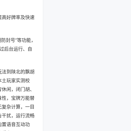
提高好牌率及快速
测防封号”等功能，
通过后台运行、自
玩法到陕北的飘胡
本土玩家实测校
智休闲，闭门胡、
味性，宝牌万能替
无复杂计算，一目
告干扰，运行流畅
内置语音互动功