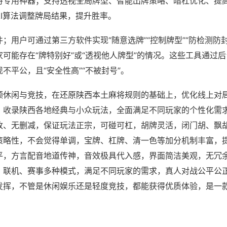
将专用神器；支持透视全局牌型、智能出牌策略、暗杠优化、提
AI算法调整牌局结果，提升胜率。
；用户可通过第三方软件实现“随意选牌”“控制牌型”“防检测防
可能存在“牌特别好”或“透视他人牌型”的情况。这些工具通过
不平公，且“安全性高”“不被封号”。
顾休闲与竞技，在还原陕西本土麻将规则的基础上，优化线上对
，收录陕西各地经典与小众玩法，全面满足不同玩家的个性化需
改、无删减，保证玩法正宗，可碰可杠，胡牌灵活，闭门胡、飘
策略性，不会觉得单调，宝牌、杠牌、清一色等加分机制丰富，
平，方言配音地道传神，音效极具代入感，界面简洁美观，无冗
、联机、赛事多种模式，满足不同玩家的需求，真人对战公平公
发挥，不管是休闲娱乐还是轻度竞技，都能获得优质体验，是一