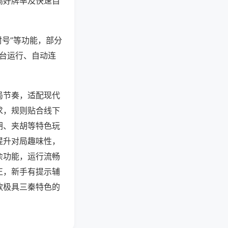
高好牌率及快速自
封号”等功能，部分
后台运行、自动连
局节奏，适配现代
求，规则贴合线下
胡、夹胡等特色玩
提升对局趣味性，
余功能，运行流畅
正，新手有提示辅
款极具三秦特色的