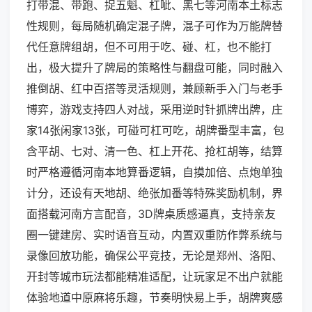
打带混、带跑、捉五魁、杠呲、黑七等河南本土标志
性规则，每局随机确定混子牌，混子可作为万能牌替
代任意牌组胡，但不可用于吃、碰、杠，也不能打
出，极大提升了牌局的策略性与翻盘可能，同时融入
推倒胡、红中百搭等灵活规则，兼顾新手入门与老手
博弈，游戏支持四人对战，采用逆时针抓牌出牌，庄
家14张闲家13张，可碰可杠可吃，胡牌番型丰富，包
含平胡、七对、清一色、杠上开花、抢杠胡等，结算
时严格遵循河南本地算番逻辑，自摸加倍、点炮单独
计分，还设有天地胡、绝张加番等特殊奖励机制，界
面搭载河南方言配音，3D牌桌质感逼真，支持亲友
圈一键建房、实时语音互动，内置双重防作弊系统与
录像回放功能，确保公平竞技，无论是郑州、洛阳、
开封等城市玩法都能精准适配，让玩家足不出户就能
体验地道中原麻将乐趣，节奏明快易上手，胡牌爽感