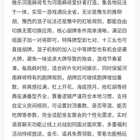
微乐河南麻将专为河南麻将爱好者打造，集各地玩法
于一体，实现一游戏通玩全省，无论是豫东的推倒
胡、豫西的混子玩法还是豫中的杠呲规则，都能自由
切换无需切换应用，核心胡牌条件简单清晰，满足四
组面子加一对将即可，特殊牌型如七对、十三幺也可
直接胡牌，混子机制的加入让中等牌型也有机会逆袭
大牌，避免一味追求大牌导致的拖沓，游戏节奏紧
凑，每局耗时短，适合碎片化时间娱乐，同时保留河
南麻将特有的跑牌规则，胡牌后可继续跑牌增加番
数，将爽感拉满，杠上开花、海底捞月、抢杠胡等经
典役满番型齐全，算番逻辑严谨符合本地习惯，支持
自定义房间规则，可设置封顶番数、是否带混、能否
吃牌等参数，完全适配亲友聚会的个性化需求，实时
语音聊天功能让线上对战如同面对面欢聚，多重福利
活动持续放送，金币、道具免费领取，零氪也能畅玩