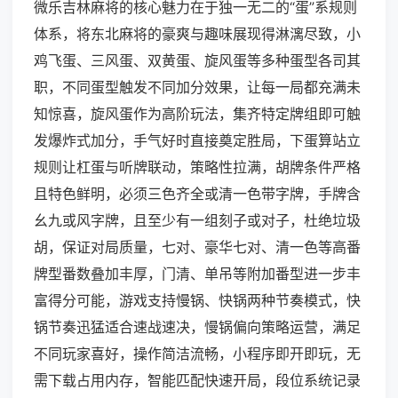
微乐吉林麻将的核心魅力在于独一无二的“蛋”系规则
体系，将东北麻将的豪爽与趣味展现得淋漓尽致，小
鸡飞蛋、三风蛋、双黄蛋、旋风蛋等多种蛋型各司其
职，不同蛋型触发不同加分效果，让每一局都充满未
知惊喜，旋风蛋作为高阶玩法，集齐特定牌组即可触
发爆炸式加分，手气好时直接奠定胜局，下蛋算站立
规则让杠蛋与听牌联动，策略性拉满，胡牌条件严格
且特色鲜明，必须三色齐全或清一色带字牌，手牌含
幺九或风字牌，且至少有一组刻子或对子，杜绝垃圾
胡，保证对局质量，七对、豪华七对、清一色等高番
牌型番数叠加丰厚，门清、单吊等附加番型进一步丰
富得分可能，游戏支持慢锅、快锅两种节奏模式，快
锅节奏迅猛适合速战速决，慢锅偏向策略运营，满足
不同玩家喜好，操作简洁流畅，小程序即开即玩，无
需下载占用内存，智能匹配快速开局，段位系统记录