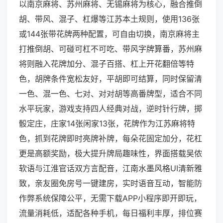
以南京麻将、苏州麻将、无锡麻将为核心，融合推倒
胡、带风、混子、杠爆等江苏本土规则，使用136张
或144张带花牌两种配置，可自由切换，南京麻将主
打推倒胡、可碰可杠不可吃、带风字牌算番，苏州麻
将则融入花牌加分、混子百搭、杠上开花翻倍等特
色，胡牌条件宽松友好，平胡即可结算，同时保留清
一色、混一色、七对、对对胡等高番牌型，适合不同
水平玩家，游戏支持四人经典对战，逆时针行牌，掷
骰定庄，庄家14张闲家13张，花牌作为江苏麻将特
色，抓到花牌即时亮牌补牌，每朵花固定加分，花杠
更是高额奖励，极大提升牌局趣味性，界面搭载吴侬
软语与江淮官话双方言配音，江南水墨风格UI清新雅
致，亲友圈免房号一键建房，实时语音互动，智能防
作弊系统保障公平，无需下载APP小程序即开即玩，
流量消耗低，适配各种手机，每日福利丰厚，排位赛