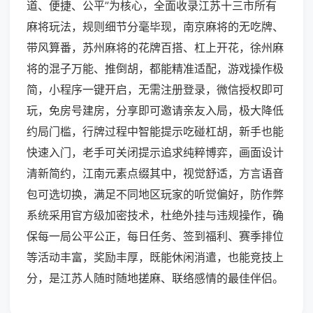
道、便捷、公平”为核心，全面收录江苏十三市所有
麻将玩法，规则细节分毫毕现，南京麻将的无吃牌、
带风算番，苏州麻将的花牌百搭、杠上开花，徐州麻
将的混子万能、推倒胡，都能精准适配，游戏操作极
简，小程序一键开启，无需注册登录，微信授权即可
玩，免房号建房，分享即可邀请亲友入局，极大降低
约局门槛，行牌过程中智能提示吃碰杠胡，新手也能
快速入门，老手可关闭提示追求纯粹博弈，画面设计
清新简约，江南元素点缀其中，视觉舒适，方言语音
包可选切换，满足不同地区玩家的听觉偏好，防作弊
系统采用官方级加密技术，杜绝外挂与违规操作，确
保每一局公平公正，每日任务、签到福利、赛季排位
等活动丰富，奖励丰厚，既能休闲消遣，也能竞技上
分，是江苏人随时随地搓麻、联络感情的最佳伴侣。