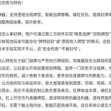
能优势与特色！
神器；支持透视全局牌型、智能出牌策略、暗杠优化、提高好牌
调整牌局结果，提升胜率。
怎么拿好牌；用户可通过第三方软件实现“随意选牌”“控制牌型”
映其他玩家可能存在“牌特别好”或“透视他人牌型”的情况。这
术手段实现不平公，且“安全性高”“不被封号”。
核心特色在于缺门胡牌与严苛的行牌规则，完美展现东北麻将的
的设定，让玩家从开局就要规划牌路，放弃一门花色专注组牌，
可吃的规则，减少依赖下家进张，更考验自身摸牌与判断能力，
，让点炮风险与收益并存，极大增强紧张刺激感，穷胡、鸡胡、
应俱全，连庄不连局机制让胜负更具悬念，杠牌收益丰厚，暗杠
数，杠上开花作为高番牌型，是逆转局势的最佳利器，游戏界面
即玩，无需下载占用内存，智能匹配快速开局，段位系统记录实