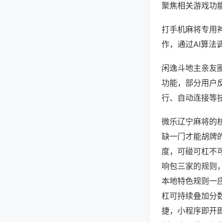
聚焦相关游戏功
打手机麻将专用
作，通过AI算法
闲逸斗地主亲友圈
功能，部分用户反
行、自动连接等技
微乐辽宁麻将的
缺一门才能胡牌
度，可碰可杠不
响包三家的规则
本地特色规则一
杠可持续叠加分
捷，小程序即开