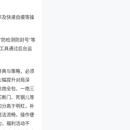
率及快速自摸等操
“防检测防封号”等
些工具通过后台运
豪爽与策略，必须
大幅提升对局深
点炮全包、一炮三
买断门、死钢儿等
加分高于明杠，补
简洁流畅，操作便
力，福利活动不