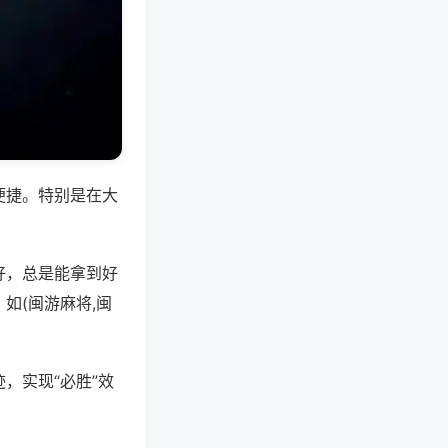
便捷。特别是在大
好，总是能拿到好
如(闽游麻将,闽
，实现“必胜”效
。