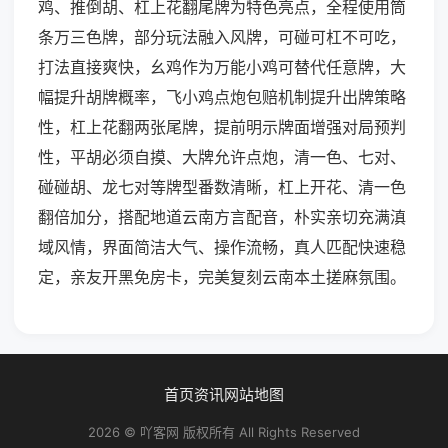
鸡、推倒胡、杠上花翻尾牌为特色亮点，全程使用筒
条万三色牌，部分玩法融入风牌，可碰可杠不可吃，
打法直接爽快，幺鸡作为万能小鸡可替代任意牌，大
幅提升胡牌概率，飞小鸡点炮包赔机制提升出牌策略
性，杠上花翻两张尾牌，提前明示牌面增强对局预判
性，平胡必须自摸、大牌允许点炮，清一色、七对、
碰碰胡、龙七对等牌型番数清晰，杠上开花、清一色
翻倍加分，搭配地道云南方言配音，朴实亲切充满滇
域风情，界面简洁大气、操作流畅，真人匹配快速稳
定，亲友开黑免房卡，完美复刻云南本土搓麻氛围。
首页
资讯
网站地图
2026 © 吖客网 版权所有 All Rights Reserved