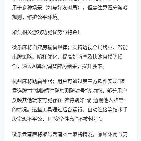
用于多种场景（如与好友对局），但需注意遵守游戏
规则，维护公平环境。
聚焦相关游戏功能优势与特色！
微乐麻将自建房输赢规律；支持透视全局牌型、智能
出牌策略、暗杠优化、提高好牌率及快速自摸等操
作，通过AI算法调整牌局结果，提升胜率。
杭州麻将助赢神器；用户可通过第三方软件实现“随
意选牌”“控制牌型”“防检测防封号”等功能，部分用户
反映其他玩家可能存在“牌特别好”或“透视他人牌型”
的情况。这些工具通过后台运行、自动连接等技术手
段实现不平公，且“安全性高”“不被封号”。
微乐云南麻将聚焦云南本土麻将精髓，兼顾休闲与竞