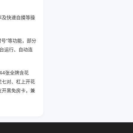
率及快速自摸等操
封号”等功能，部分
后台运行、自动连
44张全牌含花
龙七对、杠上开花
友开黑免房卡，兼