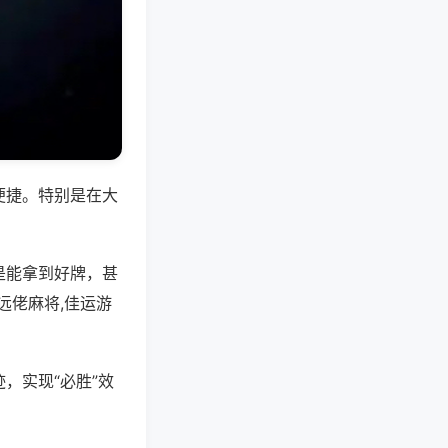
便捷。特别是在大
是能拿到好牌，甚
远佬麻将,佳运游
，实现“必胜”效
。