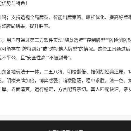
能优势与特色！
挂吗；支持透视全局牌型、智能出牌策略、暗杠优化、提高好牌
调整牌局结果，提升胜率。
；用户可通过第三方软件实现“随意选牌”“控制牌型”“防检测防
可能存在“牌特别好”或“透视他人牌型”的情况。这些工具通过
不平公，且“安全性高”“不被封号”。
山东各地玩法于一体，二五八将、明楼翻倍、推倒胡经典还原。1
花。明楼亮牌加倍，博弈感强；暗楼隐蔽，稳中求胜。清一色、
丰厚。界面清爽，运行稳定，方言配音亲切。真人匹配快速，亲